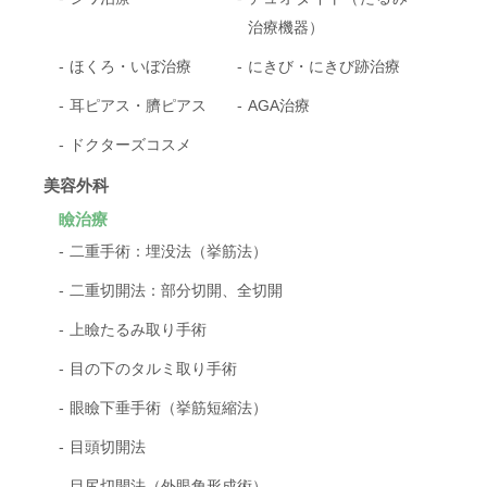
治療機器）
ほくろ・いぼ治療
にきび・にきび跡治療
耳ピアス・臍ピアス
AGA治療
ドクターズコスメ
美容外科
瞼治療
二重手術：埋没法（挙筋法）
二重切開法：部分切開、全切開
上瞼たるみ取り手術
目の下のタルミ取り手術
眼瞼下垂手術（挙筋短縮法）
目頭切開法
目尻切開法（外眼角形成術）