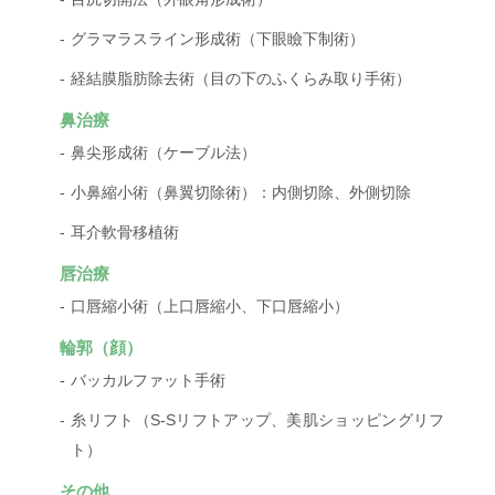
グラマラスライン形成術（下眼瞼下制術）
経結膜脂肪除去術（目の下のふくらみ取り手術）
鼻治療
鼻尖形成術（ケーブル法）
小鼻縮小術（鼻翼切除術）：内側切除、外側切除
耳介軟骨移植術
唇治療
口唇縮小術（上口唇縮小、下口唇縮小）
輪郭（顔）
バッカルファット手術
糸リフト（S-Sリフトアップ、美肌ショッピングリフ
ト）
その他