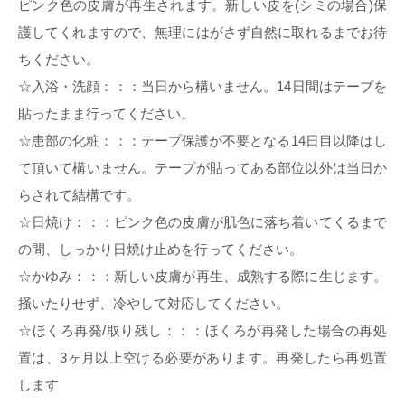
ピンク色の皮膚が再生されます。新しい皮を(シミの場合)保
護してくれますので、無理にはがさず自然に取れるまでお待
ちください。
☆入浴・洗顔：：：当日から構いません。14日間はテープを
貼ったまま行ってください。
☆患部の化粧：：：テープ保護が不要となる14日目以降はし
て頂いて構いません。テープが貼ってある部位以外は当日か
らされて結構です。
☆日焼け：：：ピンク色の皮膚が肌色に落ち着いてくるまで
の間、しっかり日焼け止めを行ってください。
☆かゆみ：：：新しい皮膚が再生、成熟する際に生じます。
掻いたりせず、冷やして対応してください。
☆ほくろ再発/取り残し：：：ほくろが再発した場合の再処
置は、3ヶ月以上空ける必要があります。再発したら再処置
します