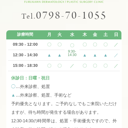
0798-70-1055
Tel.
診療時間
月
火
水
木
金
土
日
09:30 - 12:00
〇
〇
〇
〇
〇
／
〇
9:30-
12:30 - 14:30
▲
▲
▲
▲
▲
／
14:30
15:00 - 18:30
〇
〇
／
〇
〇
〇
／
休診日：日曜・祝日
◯
…外来診察、処置
▲
…外来診察、処置、手術など
予約優先となります。ご予約なしでもご来院いただけ
ますが、待ち時間が発生する場合があります。
12:30-14:30の時間帯は、処置・手術優先ですので、外