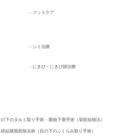
フットケア
シミ治療
にきび・にきび跡治療
目の下のタルミ取り手術
眼瞼下垂手術（挙筋短縮法）
経結膜脂肪除去術（目の下のふくらみ取り手術）