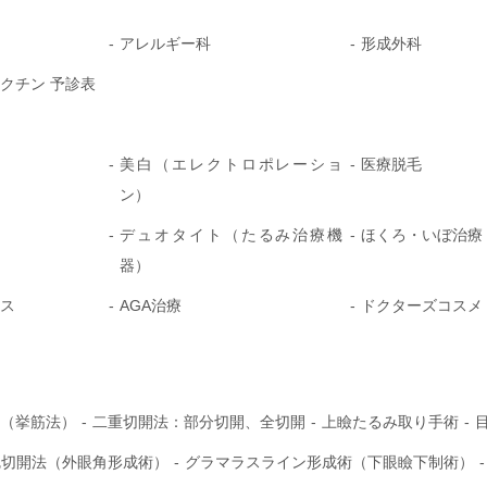
アレルギー科
形成外科
クチン 予診表
美白（エレクトロポレーショ
医療脱毛
ン）
デュオタイト（たるみ治療機
ほくろ・いぼ治療
器）
ス
AGA治療
ドクターズコスメ
（挙筋法）
二重切開法：部分切開、全切開
上瞼たるみ取り手術
尻切開法（外眼角形成術）
グラマラスライン形成術（下眼瞼下制術）