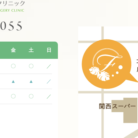
1055
金
土
日
〇
〇
／
▲
▲
／
〇
〇
／