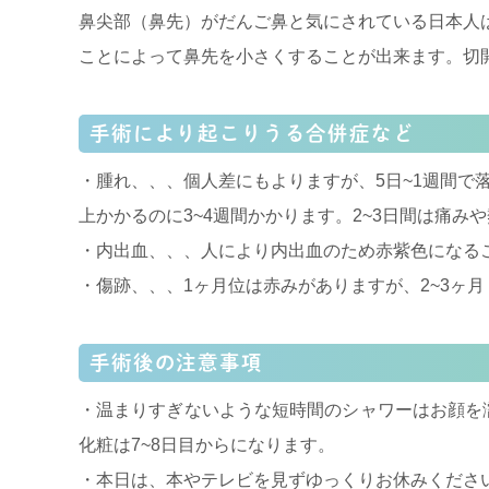
鼻尖部（鼻先）がだんご鼻と気にされている日本人
ことによって鼻先を小さくすることが出来ます。切
手術により起こりうる合併症など
・腫れ、、、個人差にもよりますが、5日~1週間で
上かかるのに3~4週間かかります。2~3日間は痛
・内出血、、、人により内出血のため赤紫色になる
・傷跡、、、1ヶ月位は赤みがありますが、2~3ヶ
手術後の注意事項
・温まりすぎないような短時間のシャワーはお顔を
化粧は7~8日目からになります。
・本日は、本やテレビを見ずゆっくりお休みくださ