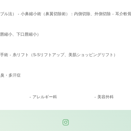
ブル法）
小鼻縮小術（鼻翼切除術）：内側切除、外側切除
耳介軟
唇縮小、下口唇縮小）
手術
糸リフト（S-Sリフトアップ、美肌ショッピングリフト）
脇臭・多汗症
アレルギー科
美容外科