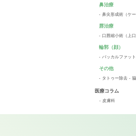
鼻治療
鼻尖形成術（ケー
唇治療
口唇縮小術（上口
輪郭（顔）
バッカルファット
その他
タトゥー除去
医療コラム
皮膚科